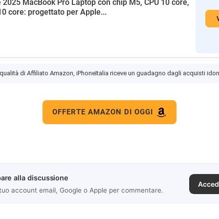
 2025 MacBook Pro Laptop con chip M5, CPU 10 core,
0 core: progettato per Apple...
 qualità di Affiliato Amazon, iPhoneItalia riceve un guadagno dagli acquisti idon
OFFERTE AMAZON DI OGGI
are alla discussione
Acced
 tuo account email, Google o Apple per commentare.