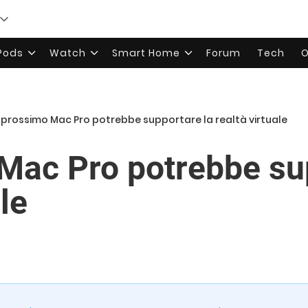
rPods
Watch
Smart Home
Forum
Tech
O
l prossimo Mac Pro potrebbe supportare la realtà virtuale
 Mac Pro potrebbe su
le