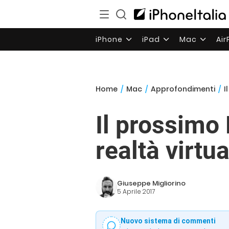
iPhone
iPad
Mac
Ai
Home
/
Mac
/
Approfondimenti
/
I
Il prossimo
realtà virtua
Giuseppe Migliorino
5 Aprile 2017
Nuovo sistema di commenti