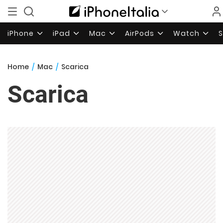
iPhone
iPad
Mac
AirPods
Watch
Home
/
Mac
/
Scarica
Scarica