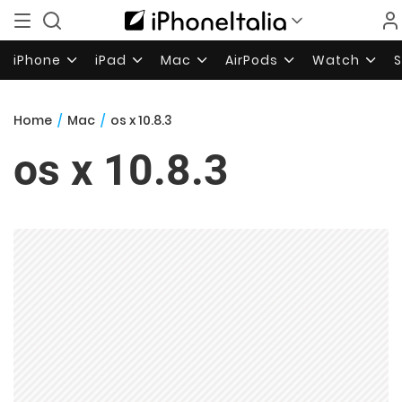
iPhone
iPad
Mac
AirPods
Watch
Home
/
Mac
/
os x 10.8.3
os x 10.8.3