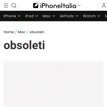
iPhone
iPad
Mac
AirPods
Watch
Home
/
Mac
/
obsoleti
obsoleti