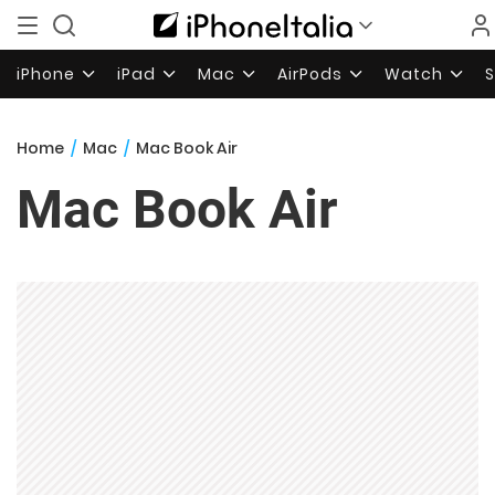
iPhone
iPad
Mac
AirPods
Watch
Home
/
Mac
/
Mac Book Air
Mac Book Air