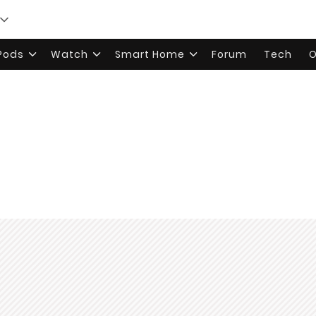
rPods
Watch
Smart Home
Forum
Tech
O