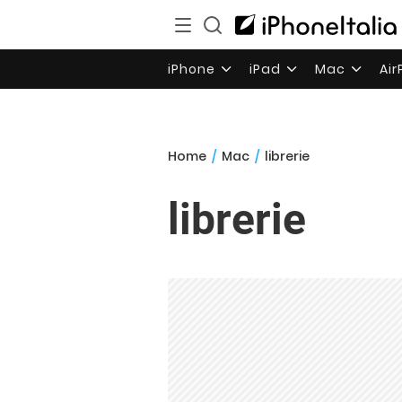
iPhone
iPad
Mac
Ai
Home
/
Mac
/
librerie
librerie