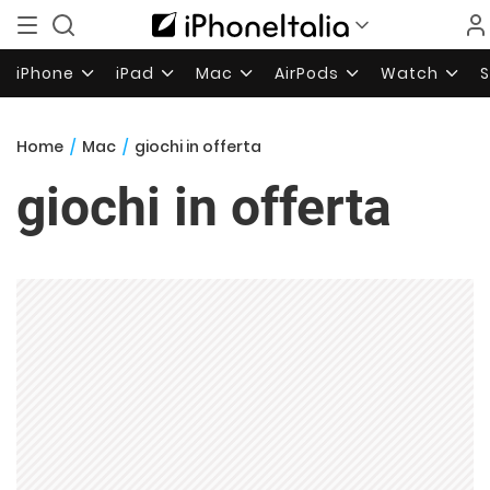
iPhone
iPad
Mac
AirPods
Watch
Home
/
Mac
/
giochi in offerta
giochi in offerta