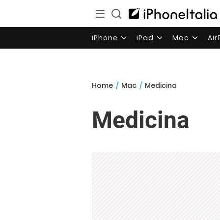
iPhone
iPad
Mac
Ai
Home
/
Mac
/
Medicina
Medicina