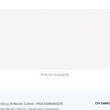
Rimuovi pubblicità
CHI SIAMO
nblog
di Nicolò Canal
- P.IVA 03919360275
ons
BY-NC-SA 3.0
-
Gestione Consenso