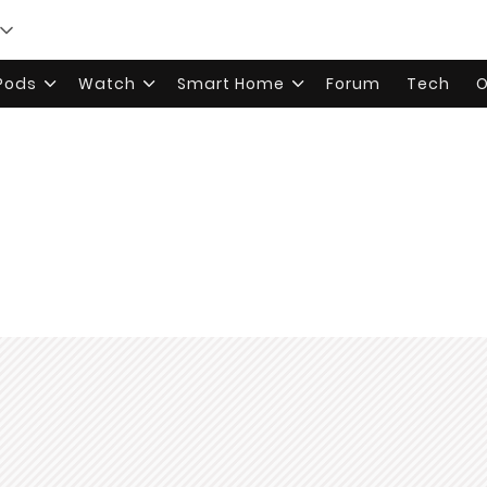
rPods
Watch
Smart Home
Forum
Tech
O