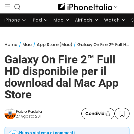
iPhone
iPad
Mac
AirPods
Watch
Home
/
Mac
/
App Store (Mac)
/
Galaxy On Fire 2™ Full HD disponibile per il download dal Mac App Store
Galaxy On Fire 2™ Full
HD disponibile per il
download dal Mac App
Store
Fabio Padula
Condividi
27 Agosto 2011
Nuovo sistema di commenti