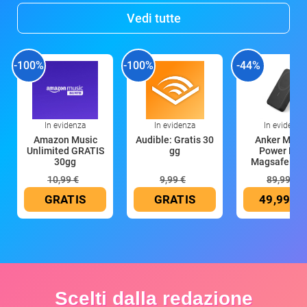
Vedi tutte
-100%
-100%
-44%
In evidenza
In evidenza
In evidenza
Amazon Music
Audible: Gratis 30
Anker Mag
Unlimited GRATIS
gg
Power Ban
30gg
Magsafe 10
mAh
10,99 €
9,99 €
89,99 €
GRATIS
GRATIS
49,99 €
Scelti dalla redazione