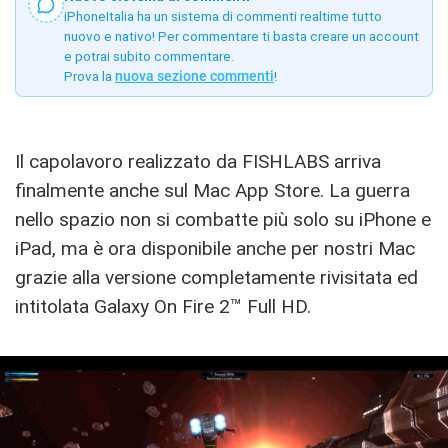
iPhoneItalia ha un sistema di commenti realtime tutto
nuovo e nativo! Per commentare ti basta creare un account
e potrai subito commentare.
Prova la
nuova sezione commenti
!
Il capolavoro realizzato da FISHLABS arriva
finalmente anche sul Mac App Store. La guerra
nello spazio non si combatte più solo su iPhone e
iPad, ma è ora disponibile anche per nostri Mac
grazie alla versione completamente rivisitata ed
intitolata Galaxy On Fire 2™ Full HD.