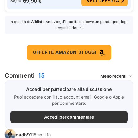
69,90 €
85,00
VEDI OFFERTA
In qualità di Affiliato Amazon, iPhoneItalia riceve un guadagno dagli
acquisti idonei.
OFFERTE AMAZON DI OGGI
Commenti
15
Accedi per partecipare alla discussione
Puoi accedere con il tuo account email, Google o Apple
per commentare.
Accedi per commentare
dadb91
15 anni fa