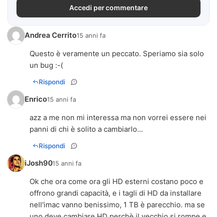
Accedi per commentare
Andrea Cerrito
15 anni fa
Questo è veramente un peccato. Speriamo sia solo
un bug :-(
Rispondi
Enrico
15 anni fa
azz a me non mi interessa ma non vorrei essere nei
panni di chi è solito a cambiarlo...
Rispondi
iJosh90
15 anni fa
Ok che ora come ora gli HD esterni costano poco e
offrono grandi capacità, e i tagli di HD da installare
nell'imac vanno benissimo, 1 TB è parecchio. ma se
uno deve cambiare HD perchè il vecchio si rompe e