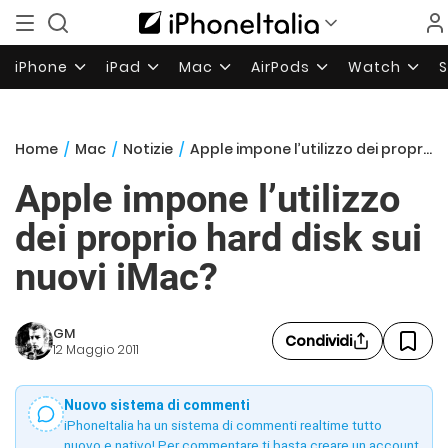
iPhone
iPad
Mac
AirPods
Watch
Home
/
Mac
/
Notizie
/
Apple impone l’utilizzo dei proprio hard disk sui nuovi iMac?
Apple impone l’utilizzo
dei proprio hard disk sui
nuovi iMac?
GM
Condividi
12 Maggio 2011
Nuovo sistema di commenti
iPhoneItalia ha un sistema di commenti realtime tutto
nuovo e nativo! Per commentare ti basta creare un account